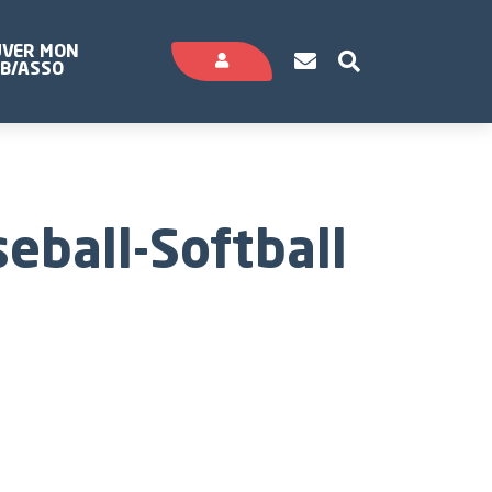
HTTPS://WWW.S
RECHERCHE
VER MON
CONNEXION
UB/ASSO
eball-Softball