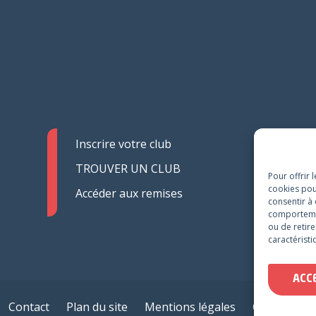
Inscrire votre club
TROUVER UN CLUB
Pour offrir 
cookies pou
Accéder aux remises
consentir à
comportement
ou de retire
caractéristi
ACC
Contact
Plan du site
Mentions légales
CGU / CGV