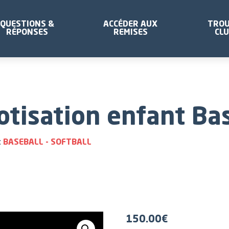
QUESTIONS &
ACCÉDER AUX
TROU
RÉPONSES
REMISES
CL
otisation enfant Bas
:
BASEBALL - SOFTBALL
150.00
€