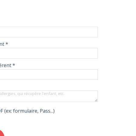
ent
*
hérent
*
 (ex: formulaire, Pass...)